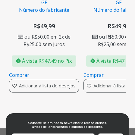
GF
GF
Número do fabricante
Número do fabric
R$
49,99
R$
49,99
ou
R$
50,00
em 2x de
ou
R$
50,00
em 2
R$
25,00
sem juros
R$
25,00
sem jur
À vista
R$
47,49
no Pix
À vista
R$
47,49
n
Comprar
Comprar
Adicionar à lista de desejos
Adicionar à lista de
Cadastre-se em nossa newsletter e receba ofertas,
avisos de lançamentos e cupons de desconto.