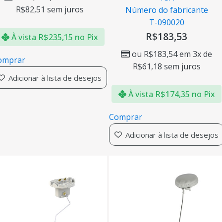
R$
82,51
sem juros
Número do fabricante
T-090020
R$
183,53
À vista
R$
235,15
no Pix
ou
R$
183,54
em 3x de
omprar
R$
61,18
sem juros
Adicionar à lista de desejos
À vista
R$
174,35
no Pix
Comprar
Adicionar à lista de desejos