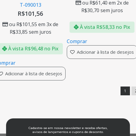
ou
R$
61,40
em 2x de
T-090013
R$
30,70
sem juros
R$
101,56
ou
R$
101,55
em 3x de
À vista
R$
58,33
no Pix
R$
33,85
sem juros
Comprar
À vista
R$
96,48
no Pix
Adicionar à lista de desejos
omprar
Adicionar à lista de desejos
1
Cadastre-se em nossa newsletter e receba ofertas,
avisos de lançamentos e cupons de desconto.