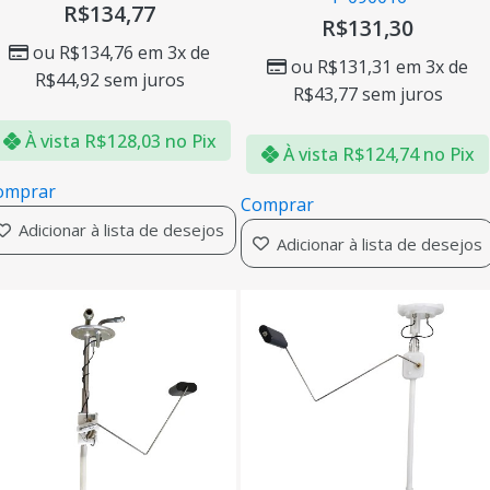
R$
134,77
R$
131,30
ou
R$
134,76
em 3x de
ou
R$
131,31
em 3x de
R$
44,92
sem juros
R$
43,77
sem juros
À vista
R$
128,03
no Pix
À vista
R$
124,74
no Pix
omprar
Comprar
Adicionar à lista de desejos
Adicionar à lista de desejos