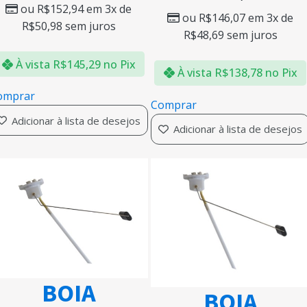
ou
R$
152,94
em 3x de
ou
R$
146,07
em 3x de
R$
50,98
sem juros
R$
48,69
sem juros
À vista
R$
145,29
no Pix
À vista
R$
138,78
no Pix
omprar
Comprar
Adicionar à lista de desejos
Adicionar à lista de desejos
BOIA
BOIA