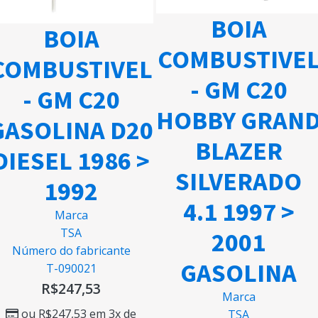
BOIA
BOIA
COMBUSTIVE
COMBUSTIVEL
- GM C20
- GM C20
HOBBY GRAN
GASOLINA D20
BLAZER
DIESEL 1986 >
SILVERADO
1992
4.1 1997 >
Marca
TSA
2001
Número do fabricante
GASOLINA
T-090021
R$
247,53
Marca
ou
R$
247,53
em 3x de
TSA