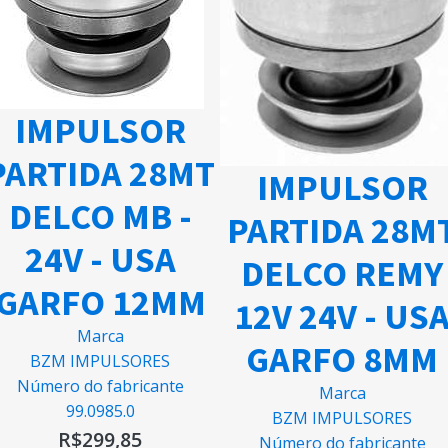
IMPULSOR
PARTIDA 28MT
IMPULSOR
DELCO MB -
PARTIDA 28M
24V - USA
DELCO REMY
GARFO 12MM
12V 24V - US
Marca
GARFO 8MM
BZM IMPULSORES
Número do fabricante
Marca
99.0985.0
BZM IMPULSORES
R$
299,85
Número do fabricante