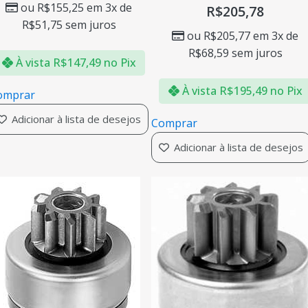
ou
R$
155,25
em 3x de
R$
205,78
R$
51,75
sem juros
ou
R$
205,77
em 3x de
R$
68,59
sem juros
À vista
R$
147,49
no Pix
À vista
R$
195,49
no Pix
omprar
Adicionar à lista de desejos
Comprar
Adicionar à lista de desejos