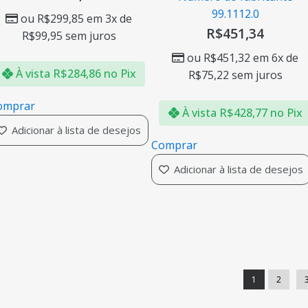
99.1112.0
ou
R$
299,85
em 3x de
R$
451,34
R$
99,95
sem juros
ou
R$
451,32
em 6x de
À vista
R$
284,86
no Pix
R$
75,22
sem juros
omprar
À vista
R$
428,77
no Pix
Adicionar à lista de desejos
Comprar
Adicionar à lista de desejos
1
2