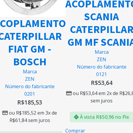
ACOPLAMENT
SCANIA
ACOPLAMENTO
CATERPILLA
CATERPILLAR
GM MF SCANI
FIAT GM -
Marca
BOSCH
ZEN
Número do fabricante
Marca
0121
ZEN
R$
53,64
Número do fabricante
ou
R$
53,64
em 2x de
R$
26,
0201
sem juros
R$
185,53
ou
R$
185,52
em 3x de
À vista
R$
50,96
no Pix
R$
61,84
sem juros
Comprar