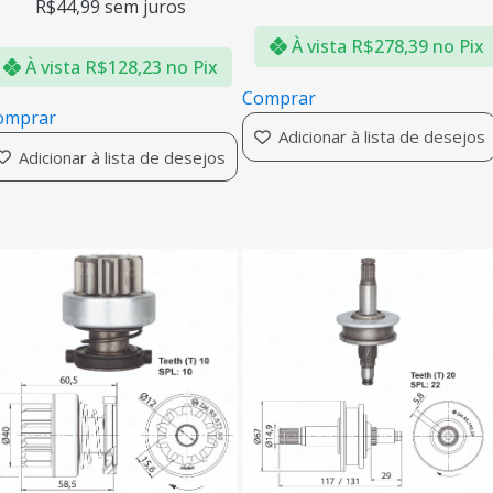
R$
44,99
sem juros
À vista
R$
278,39
no Pix
À vista
R$
128,23
no Pix
Comprar
omprar
Adicionar à lista de desejos
Adicionar à lista de desejos