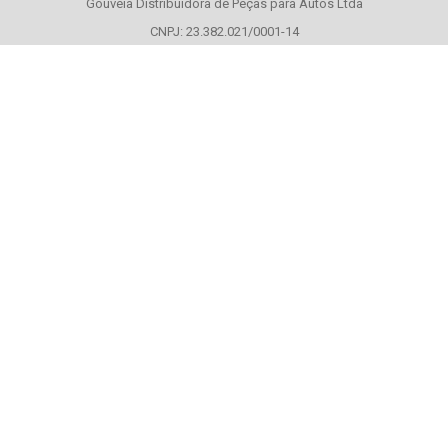
Gouveia Distribuidora de Peças para Autos Ltda
CNPJ: 23.382.021/0001-14