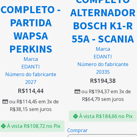
COMPLETO -
ALTERNADOR
PARTIDA
BOSCH K1-R
WAPSA
55A - SCANIA
PERKINS
Marca
EDANTI
Marca
Número do fabricante
EDANTI
2033S
Número do fabricante
R$
194,38
2027
R$
114,44
ou
R$
194,37
em 3x de
R$
64,79
sem juros
ou
R$
114,45
em 3x de
R$
38,15
sem juros
À vista
R$
184,66
no Pix
À vista
R$
108,72
no Pix
Comprar