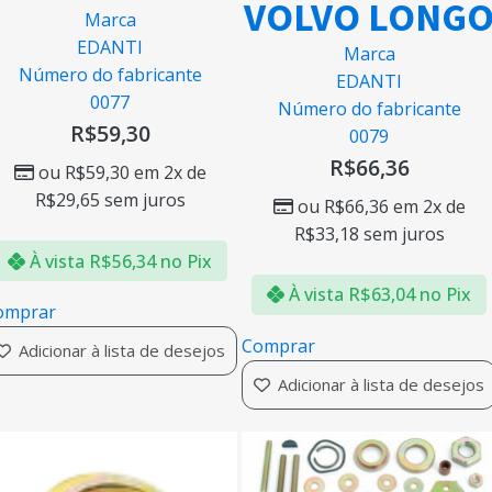
VOLVO LONG
Marca
EDANTI
Marca
Número do fabricante
EDANTI
0077
Número do fabricante
R$
59,30
0079
R$
66,36
ou
R$
59,30
em 2x de
R$
29,65
sem juros
ou
R$
66,36
em 2x de
R$
33,18
sem juros
À vista
R$
56,34
no Pix
À vista
R$
63,04
no Pix
omprar
Comprar
Adicionar à lista de desejos
Adicionar à lista de desejos