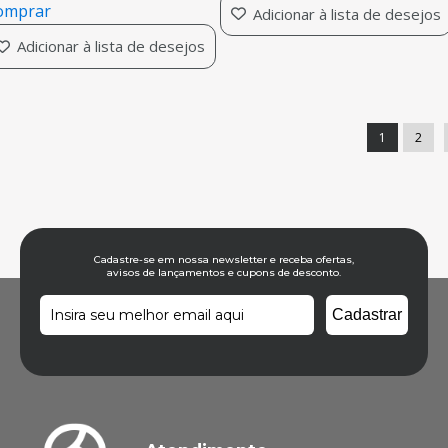
omprar
Adicionar à lista de desejos
Adicionar à lista de desejos
1
2
Cadastre-se em nossa newsletter e receba ofertas,
avisos de lançamentos e cupons de desconto.