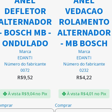
ANEL
ANEL
DEFLETOR
VEDACAO
ALTERNADOR
ROLAMENTO
- BOSCH MB -
ALTERNADOR
ONDULADO
- MB BOSCH
Marca
Marca
EDANTI
EDANTI
Número do fabricante
Número do fabricante
0072
0232
R$
9,52
R$
4,22
À vista
R$
9,04
no Pix
À vista
R$
4,01
no Pix
omprar
Comprar