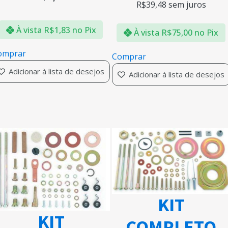
R$
39,48
sem juros
À vista
R$
1,83
no Pix
À vista
R$
75,00
no Pix
omprar
Comprar
Adicionar à lista de desejos
Adicionar à lista de desejos
KIT
KIT
COMPLETO