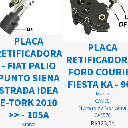
PLACA
PLACA
RETIFICADORA
RETIFICADOR
- FIAT PALIO
FORD COURI
PUNTO SIENA
FIESTA KA - 
STRADA IDEA
Marca
E-TORK 2010
GAUSS
Número do fabricante
>> - 105A
GA1570
R$
323,01
Marca