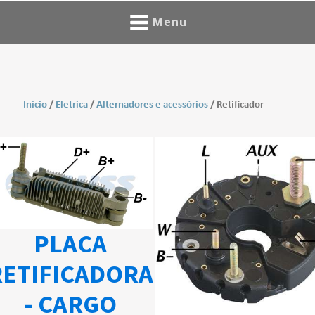
Menu
Início
/
Eletrica
/
Alternadores e acessórios
/ Retificador
PLACA
RETIFICADORA
- CARGO