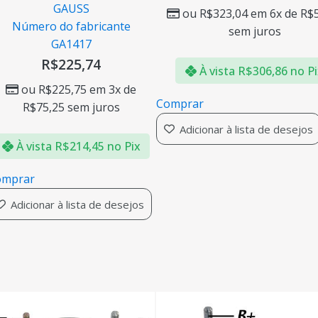
GAUSS
ou
R$
323,04
em 6x de
R$
Número do fabricante
sem juros
GA1417
R$
225,74
À vista
R$
306,86
no P
ou
R$
225,75
em 3x de
Comprar
R$
75,25
sem juros
Adicionar à lista de desejos
À vista
R$
214,45
no Pix
omprar
Adicionar à lista de desejos