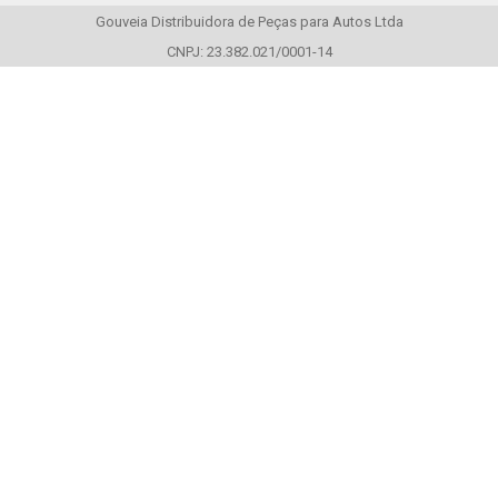
Gouveia Distribuidora de Peças para Autos Ltda
CNPJ: 23.382.021/0001-14