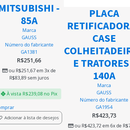
MITSUBISHI -
PLACA
85A
RETIFICADOR
Marca
CASE
GAUSS
Número do fabricante
COLHEITADEI
GA1381
R$
251,66
E TRATORES 
ou
R$
251,67
em 3x de
140A
R$
83,89
sem juros
Marca
GAUSS
À vista
R$
239,08
no Pix
Número do fabricante
GA1954
omprar
R$
423,73
Adicionar à lista de desejos
ou
R$
423,72
em 6x de
R$