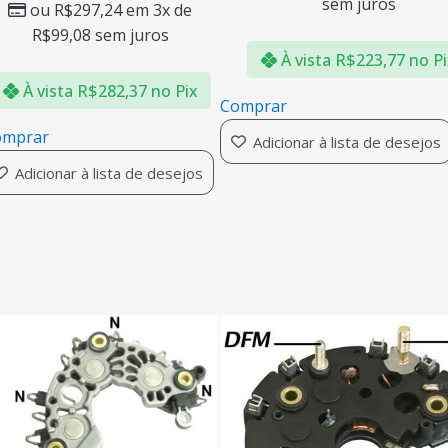
sem juros
ou
R$
297,24
em 3x de
R$
99,08
sem juros
À vista
R$
223,77
no P
À vista
R$
282,37
no Pix
Comprar
omprar
Adicionar à lista de desejos
Adicionar à lista de desejos