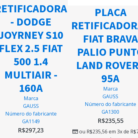
RETIFICADORA
PLACA
- DODGE
RETIFICADOR
JOYRNEY S10
FIAT BRAVA
FLEX 2.5 FIAT
PALIO PUNT
500 1.4
LAND ROVER
MULTIAIR -
95A
160A
Marca
GAUSS
Marca
Número do fabricante
GAUSS
GA1300
Número do fabricante
R$
235,55
GA1149
R$
297,23
ou
R$
235,56
em 3x de
R$