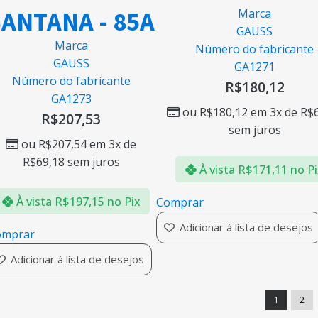
SANTANA - 85A
Marca
GAUSS
Marca
Número do fabricante
GAUSS
GA1271
Número do fabricante
R$
180,12
GA1273
ou
R$
180,12
em 3x de
R$
R$
207,53
sem juros
ou
R$
207,54
em 3x de
R$
69,18
sem juros
À vista
R$
171,11
no P
À vista
R$
197,15
no Pix
Comprar
Adicionar à lista de desejos
omprar
Adicionar à lista de desejos
1
2