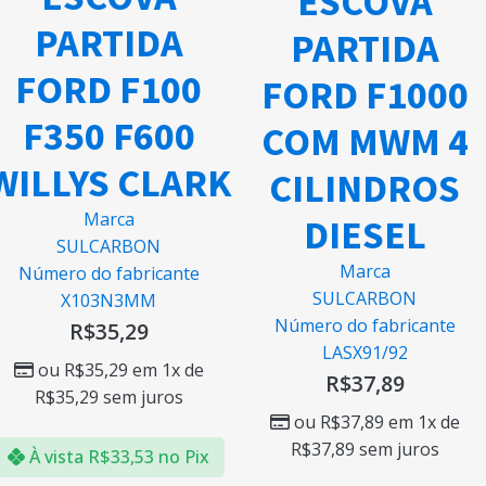
ESCOVA
PARTIDA
PARTIDA
FORD F100
FORD F1000
F350 F600
COM MWM 4
WILLYS CLARK
CILINDROS
Marca
DIESEL
SULCARBON
Marca
Número do fabricante
SULCARBON
X103N3MM
Número do fabricante
R$
35,29
LASX91/92
ou
R$
35,29
em 1x de
R$
37,89
R$
35,29
sem juros
ou
R$
37,89
em 1x de
R$
37,89
sem juros
À vista
R$
33,53
no Pix