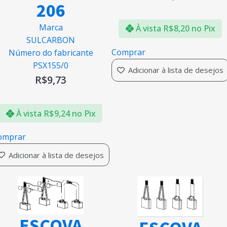
206
Marca
À vista
R$
8,20
no Pix
SULCARBON
Comprar
Número do fabricante
PSX155/0
Adicionar à lista de desejos
R$
9,73
À vista
R$
9,24
no Pix
omprar
Adicionar à lista de desejos
ESCOVA