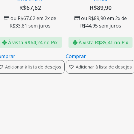
R$
67,62
R$
89,90
ou
R$
67,62
em 2x de
ou
R$
89,90
em 2x de
R$
33,81
sem juros
R$
44,95
sem juros
À vista
R$
64,24
no Pix
À vista
R$
85,41
no Pix
omprar
Comprar
Adicionar à lista de desejos
Adicionar à lista de desejos