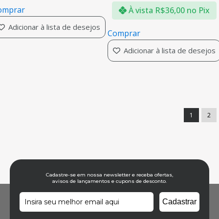
omprar
À vista
R$
36,00
no Pix
Adicionar à lista de desejos
Comprar
Adicionar à lista de desejos
1
2
Cadastre-se em nossa newsletter e receba ofertas,
avisos de lançamentos e cupons de desconto.