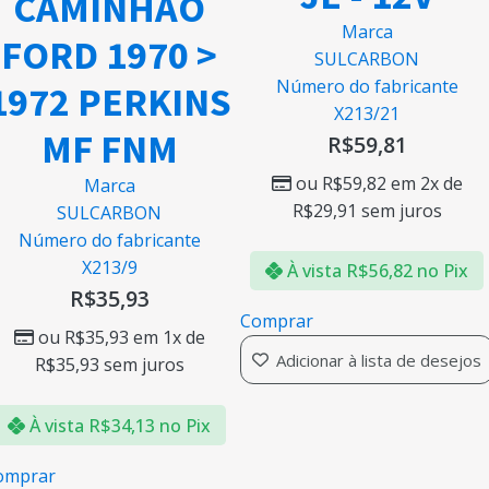
CAMINHAO
Marca
FORD 1970 >
SULCARBON
Número do fabricante
1972 PERKINS
X213/21
MF FNM
R$
59,81
ou
R$
59,82
em 2x de
Marca
R$
29,91
sem juros
SULCARBON
Número do fabricante
X213/9
À vista
R$
56,82
no Pix
R$
35,93
Comprar
ou
R$
35,93
em 1x de
Adicionar à lista de desejos
R$
35,93
sem juros
À vista
R$
34,13
no Pix
omprar