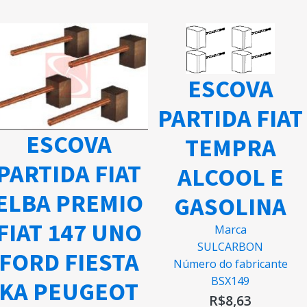
ESCOVA
PARTIDA FIAT
ESCOVA
TEMPRA
PARTIDA FIAT
ALCOOL E
ELBA PREMIO
GASOLINA
FIAT 147 UNO
Marca
SULCARBON
FORD FIESTA
Número do fabricante
BSX149
KA PEUGEOT
R$
8,63