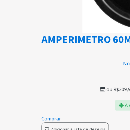
AMPERIMETRO 60M
Nú
ou
R$
209,
À 
Comprar
Adicionar à lista de desejos