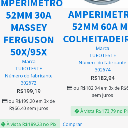
AMPERIMETRO
AMPERIMET
52MM 30A
52MM 60A M
MASSEY
COLHEITADEI
FERGUSON
Marca
50X/95X
TUROTESTE
Marca
Número do fabricante
TUROTESTE
302674
Número do fabricante
R$
182,94
302672
ou
R$
182,94
em 3x de
R$
R$
199,19
sem juros
ou
R$
199,20
em 3x de
R$
66,40
sem juros
À vista
R$
173,79
no P
À vista
R$
189,23
no Pix
Comprar