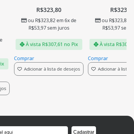
R$
323,80
R$
323,80
ou
R$
323,82
em 6x de
ou
R$
323,82
em 6x de
R$
53,97
sem juros
R$
53,97
sem juros
À vista
R$
307,61
no Pix
À vista
R$
307,61
no Pix
rar
Comprar
dicionar à lista de desejos
Adicionar à lista de desejos