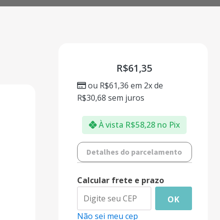
R$
61,35
ou
R$
61,36
em 2x de
R$
30,68
sem juros
À vista
R$
58,28
no Pix
Detalhes do parcelamento
Calcular frete e prazo
OK
Não sei meu cep