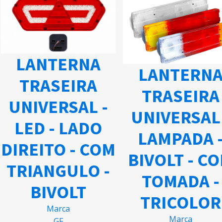
NTERNA
LANTERNA
ASEIRA
TRASEIRA
U
ERSAL -
UNIVERSAL -
 - LADO
LAMPADA -
E
TO - COM
BIVOLT - COM
NGULO -
TOMADA -
IVOLT
TRICOLOR
Marca
N
Marca
GF