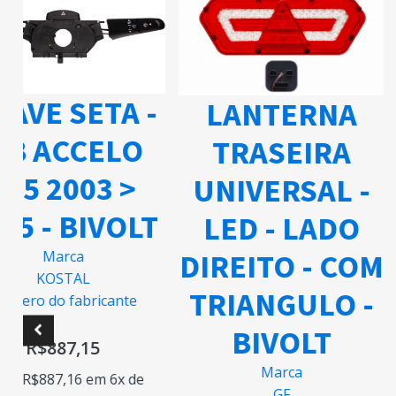
ETA -
LANTERNA
LA
CELO
TRASEIRA
TR
03 >
UNIVERSAL -
UNIV
BIVOLT
LED - LADO
LED
DIREITO - COM
DIREI
a
AL
TRIANGULO -
TRIA
bricante
BIVOLT
B
,15
Marca
6
em 6x de
GF