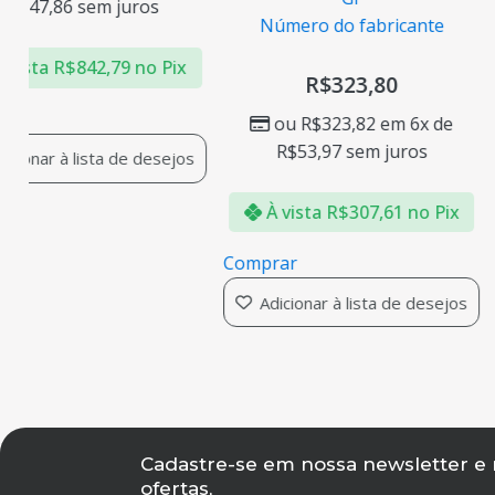
m juros
Número do fabricante
Número
2,79
no Pix
R$
323,80
R
ou
R$
323,82
em 6x de
ou
R$
R$
53,97
sem juros
R$
53
ta de desejos
À vista
R$
307,61
no Pix
À vista
Comprar
Comprar
Adicionar à lista de desejos
Adiciona
Cadastre-se em nossa newsletter e
ofertas,