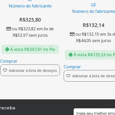
GF
 do fabricante
Número do fabricante
$
323,80
R$
132,14
323,82
em 6x de
ou
R$
132,15
em 3x de
,97
sem juros
R$
44,05
sem juros
R$
307,61
no Pix
Comp
À vista
R$
125,53
no Pix
A
Comprar
r à lista de desejos
Adicionar à lista de desejos
 receba