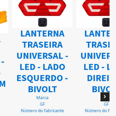
LANTERNA
LANTERNA
TRASEIRA
TRASEIRA
NIVERSAL -
UNIVERSAL -
LED - LADO
LED - LADO
SQUERDO -
DIREITO -
BIVOLT
BIVOLT
Marca
Marca
GF
GF
úmero do fabricante
Número do fabricante