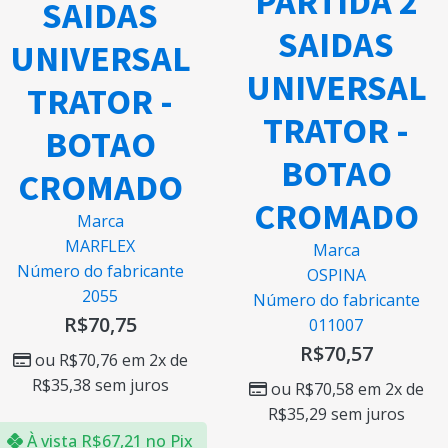
PARTIDA 2
SAIDAS
SAIDAS
UNIVERSAL
UNIVERSAL
TRATOR -
TRATOR -
BOTAO
BOTAO
CROMADO
CROMADO
Marca
MARFLEX
Marca
Número do fabricante
OSPINA
2055
Número do fabricante
R$
70,75
011007
R$
70,57
ou
R$
70,76
em 2x de
R$
35,38
sem juros
ou
R$
70,58
em 2x de
R$
35,29
sem juros
À vista
R$
67,21
no Pix