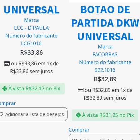
BOTAO DE
UNIVERSAL
PARTIDA DKW
Marca
LCG - D'PAULA
UNIVERSAL
Número do fabricante
LCG1016
Marca
R$
33,86
FACOBRAS
Número do fabricante
ou
R$
33,86
em 1x de
922.1016
R$
33,86
sem juros
R$
32,89
À vista
R$
32,17
no Pix
ou
R$
32,89
em 1x de
R$
32,89
sem juros
omprar
Adicionar à lista de desejos
À vista
R$
31,25
no Pix
Comprar