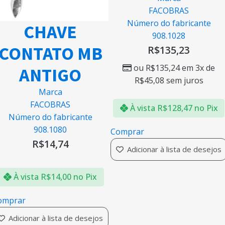
FACOBRAS
Número do fabricante
CHAVE
908.1028
CONTATO MB
R$
135,23
ou
R$
135,24
em 3x de
ANTIGO
R$
45,08
sem juros
Marca
FACOBRAS
À vista
R$
128,47
no Pix
Número do fabricante
908.1080
Comprar
R$
14,74
Adicionar à lista de desejos
À vista
R$
14,00
no Pix
omprar
Adicionar à lista de desejos