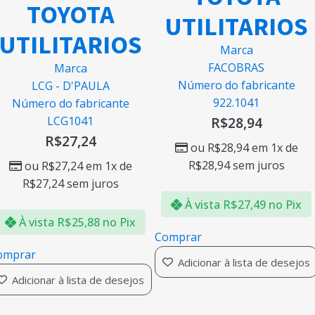
TOYOTA
UTILITARIOS
UTILITARIOS
Marca
FACOBRAS
Marca
Número do fabricante
LCG - D'PAULA
922.1041
Número do fabricante
LCG1041
R$
28,94
R$
27,24
ou
R$
28,94
em 1x de
R$
28,94
sem juros
ou
R$
27,24
em 1x de
R$
27,24
sem juros
À vista
R$
27,49
no Pix
À vista
R$
25,88
no Pix
Comprar
omprar
Adicionar à lista de desejos
Adicionar à lista de desejos