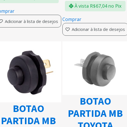
À vista
R$
67,04
no Pix
omprar
Comprar
Adicionar à lista de desejos
Adicionar à lista de desejos
BOTAO
BOTAO
PARTIDA MB
PARTIDA MB
TOYOTA