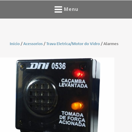
Menu
Início
/
Acessorios
/
Trava Eletrica/Motor do Vidro
/ Alarmes