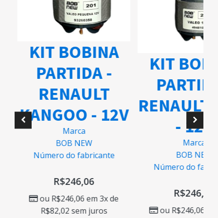
KIT BOBINA
KIT BOB
PARTIDA -
PARTIDA
RENAULT
RENAULT 
KANGOO - 12V
- 12V
O
Marca
Marca
BOB NEW
BOB NEW
Número do fabricante
Número do fabric
R$
246,06
R$
246,06
ou
R$
246,06
em 3x de
ou
R$
246,06
em 
R$
82,02
sem juros