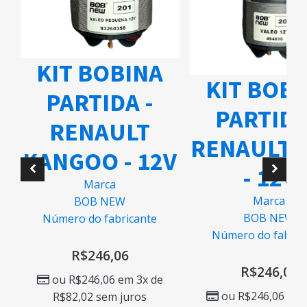
KIT BOBINA
KIT BOB
PARTIDA -
PARTIDA
RENAULT
RENAULT 
KANGOO - 12V
- 12V
O
Marca
Marca
BOB NEW
BOB NEW
Número do fabricante
Número do fabric
R$
246,06
R$
246,06
ou
R$
246,06
em 3x de
ou
R$
246,06
em 
R$
82,02
sem juros