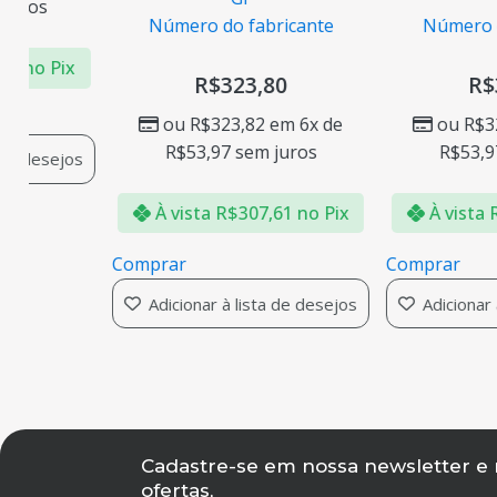
juros
Número do fabricante
Número d
79
no Pix
R$
323,80
R$
ou
R$
323,82
em 6x de
ou
R$
3
R$
53,97
sem juros
R$
53,9
 de desejos
À vista
R$
307,61
no Pix
À vista
Comprar
Comprar
Adicionar à lista de desejos
Adicionar 
Cadastre-se em nossa newsletter e
ofertas,