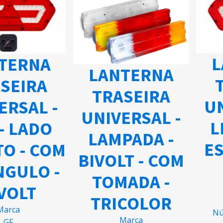
L
TERNA
LANTERNA
SEIRA
TRASEIRA
UN
ERSAL -
UNIVERSAL -
L
- LADO
LAMPADA -
ES
TO - COM
BIVOLT - COM
NGULO -
TOMADA -
VOLT
TRICOLOR
arca
Nú
Marca
GF