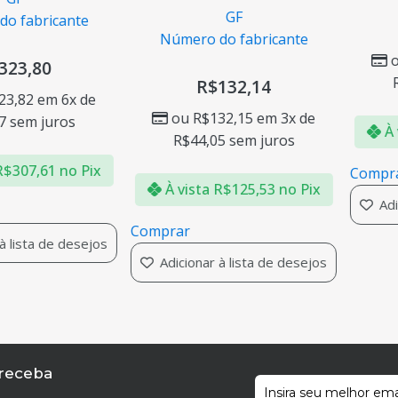
GF
o fabricante
Número do fabricante
323,80
R$
132,14
23,82
em 6x de
ou
R$
132,15
em 3x de
7
sem juros
À 
R$
44,05
sem juros
R$
307,61
no Pix
Compr
À vista
R$
125,53
no Pix
Adi
Comprar
à lista de desejos
Adicionar à lista de desejos
 receba