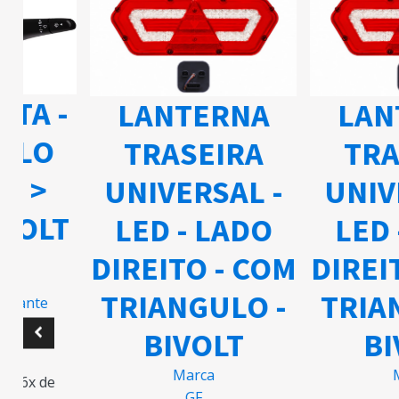
ETA -
LANTERNA
LAN
ELO
TRASEIRA
TRA
03 >
UNIVERSAL -
UNIV
IVOLT
LED - LADO
LED 
DIREITO - COM
DIREI
TRIANGULO -
TRIA
ricante
BIVOLT
BI
5
Marca
M
m 6x de
GF