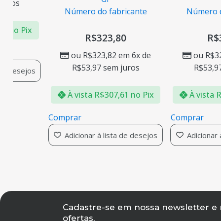
86
sem juros
Número do fabricante
Nú
R$
842,79
no Pix
R$
323,80
ou
R$
323,82
em 6x de
R$
53,97
sem juros
 à lista de desejos
À vista
R$
307,61
no Pix
À 
Comprar
Compr
Adicionar à lista de desejos
Adi