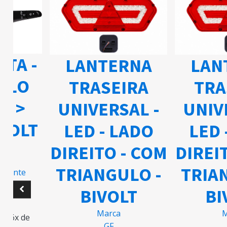
 SETA -
LANTERNA
L
ACCELO
TRASEIRA
2003 >
UNIVERSAL -
UN
- BIVOLT
LED - LADO
L
DIREITO - COM
DI
Marca
OSTAL
TRIANGULO -
TR
o fabricante
BIVOLT
887,15
Marca
87,16
em 6x de
GF