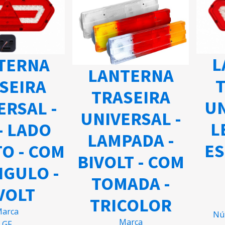
ANTERNA
LANTERNA
TRASEIRA
TRASEIRA
IVERSAL -
UNIVERSAL -
ED - LADO
LAMPADA -
REITO - COM
BIVOLT - COM
IANGULO -
TOMADA -
BIVOLT
TRICOLOR
Marca
Marca
GF