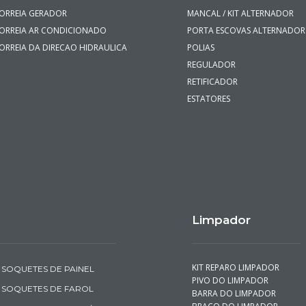
i 08h às 18h
vendasonline@
 às 17h
orreias
Elétrica
ORREIA DENTADA
ALTERNADOR
ORREIA GERADOR
MANCAL / KIT ALTERNADOR
ORREIA AR CONDICIONADO
PORTA ESCOVAS ALTERNADOR
ORREIA DA DIRECAO HIDRAULICA
POLIAS
REGULADOR
RETIFICADOR
ESTATORES