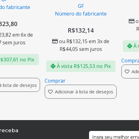
GF
mero do fabricante
Número do fabricante
R$
323,80
R$
132,14
ou
R$
323,82
em 6x de
ou
R$
132,15
em 3x de
R$
53,97
sem juros
R$
44,05
sem juros
vista
R$
307,61
no Pix
À vista
R$
125,53
no Pix
ar
Comprar
cionar à lista de desejos
Adicionar à lista de desejos