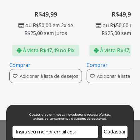
R$
49,99
R$
49,99
ou
R$
50,00
em 2x de
ou
R$
50,00
em 2
R$
25,00
sem juros
R$
25,00
sem jur
À vista
R$
47,49
no Pix
À vista
R$
47,49
n
Comprar
Comprar
Adicionar à lista de desejos
Adicionar à lista de
Cadastre-se em nossa newsletter e receba ofertas,
avisos de lançamentos e cupons de desconto.