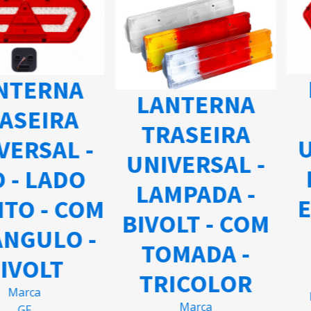
L
TERNA
LANTERNA
SEIRA
TRASEIRA
UN
ERSAL -
UNIVERSAL -
L
- LADO
LAMPADA -
ES
TO - COM
BIVOLT - COM
NGULO -
TOMADA -
VOLT
TRICOLOR
arca
Nú
Marca
GF