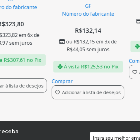
GF
o fabricante
Número do fabricante
323,80
R$
132,14
23,82
em 6x de
ou
R$
132,15
em 3x de
7
sem juros
À 
R$
44,05
sem juros
R$
307,61
no Pix
Compr
À vista
R$
125,53
no Pix
Adi
Comprar
à lista de desejos
Adicionar à lista de desejos
 receba