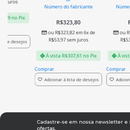
juros
Número do fabricante
Número d
79
no Pix
R$
323,80
R$
ou
R$
323,82
em 6x de
ou
R$
3
R$
53,97
sem juros
R$
53,9
 de desejos
À vista
R$
307,61
no Pix
À vista
Comprar
Comprar
Adicionar à lista de desejos
Adicionar 
Cadastre-se em nossa newsletter e
ofertas,