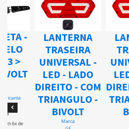
ETA -
LANTERNA
LAN
ELO
TRASEIRA
TRA
03 >
UNIVERSAL -
UNIV
IVOLT
LED - LADO
LED 
DIREITO - COM
DIREI
TRIANGULO -
TRIA
ricante
BIVOLT
BI
5
Marca
M
m 6x de
GF