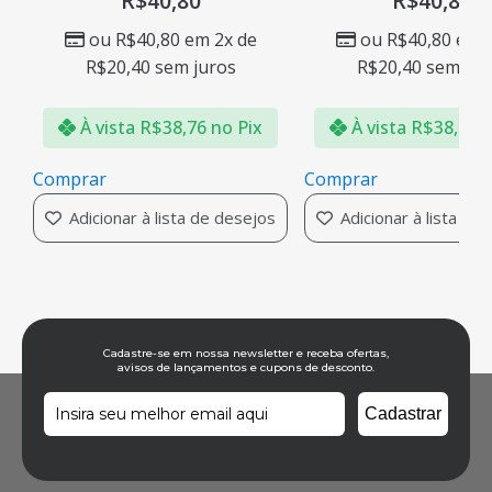
R$
40,80
R$
40,80
ou
R$
40,80
em 2x de
ou
R$
40,80
em 2
R$
20,40
sem juros
R$
20,40
sem jur
À vista
R$
38,76
no Pix
À vista
R$
38,76
n
Comprar
Comprar
Adicionar à lista de desejos
Adicionar à lista de
Cadastre-se em nossa newsletter e receba ofertas,
avisos de lançamentos e cupons de desconto.