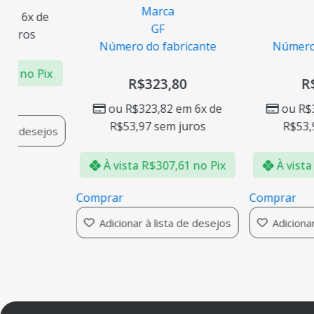
Marca
M
m 6x de
GF
juros
Número do fabricante
Número d
79
no Pix
R$
323,80
R$
ou
R$
323,82
em 6x de
ou
R$
3
R$
53,97
sem juros
R$
53,9
 de desejos
À vista
R$
307,61
no Pix
À vista
Comprar
Comprar
Adicionar à lista de desejos
Adicionar 