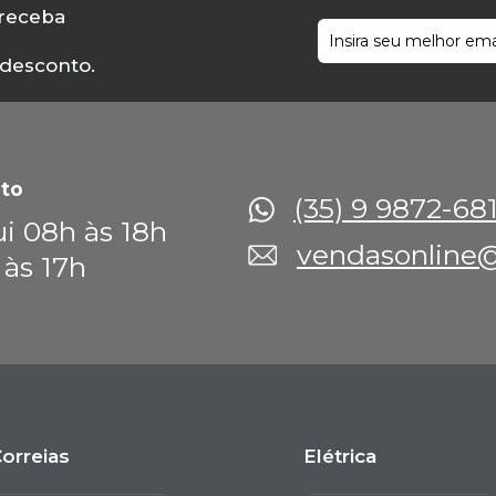
 receba
 desconto.
to
(35) 9 9872-68
i 08h às 18h
vendasonline@
 às 17h
orreias
Elétrica