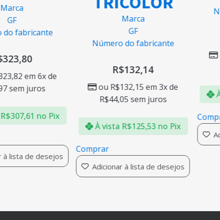
TRICOLOR
arca
Nú
Marca
GF
GF
o fabricante
Número do fabricante
323,80
R$
132,14
23,82
em 6x de
ou
R$
132,15
em 3x de
7
sem juros
À 
R$
44,05
sem juros
R$
307,61
no Pix
Compr
À vista
R$
125,53
no Pix
Adi
Comprar
à lista de desejos
Adicionar à lista de desejos