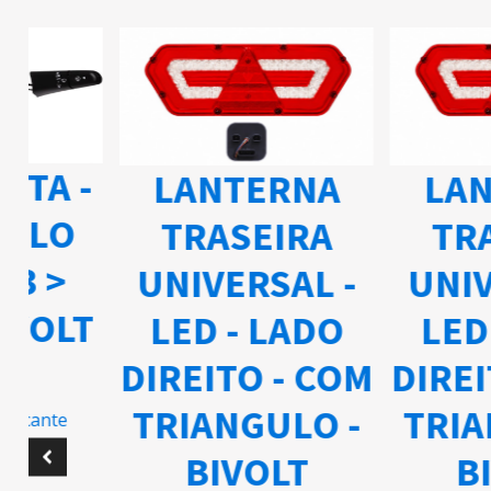
ETA -
LANTERNA
LAN
ELO
TRASEIRA
TRA
03 >
UNIVERSAL -
UNIV
IVOLT
LED - LADO
LED 
DIREITO - COM
DIREI
TRIANGULO -
TRIA
ricante
BIVOLT
BI
5