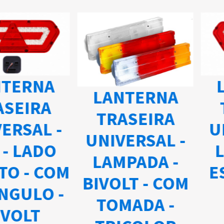
L
TERNA
LANTERNA
SEIRA
TRASEIRA
UN
ERSAL -
UNIVERSAL -
L
- LADO
LAMPADA -
ES
TO - COM
BIVOLT - COM
NGULO -
TOMADA -
VOLT