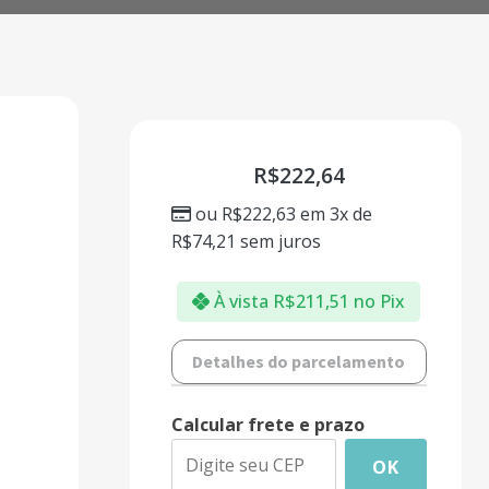
R$
222,64
ou
R$
222,63
em 3x de
R$
74,21
sem juros
À vista
R$
211,51
no Pix
Detalhes do parcelamento
Calcular frete e prazo
OK