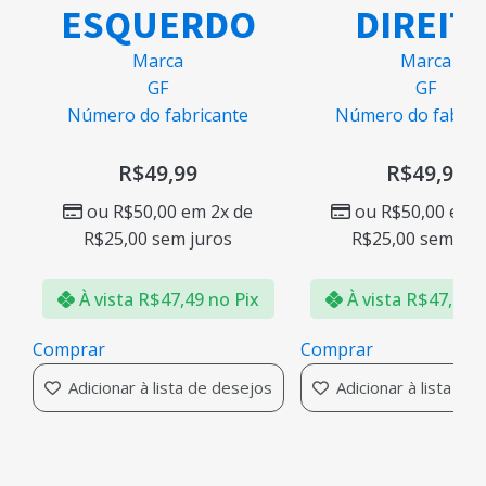
ESQUERDO
DIREIT
Marca
Marca
GF
GF
Número do fabricante
Número do fabric
R$
49,99
R$
49,99
ou
R$
50,00
em 2x de
ou
R$
50,00
em 2
R$
25,00
sem juros
R$
25,00
sem jur
À vista
R$
47,49
no Pix
À vista
R$
47,49
n
Comprar
Comprar
Adicionar à lista de desejos
Adicionar à lista de