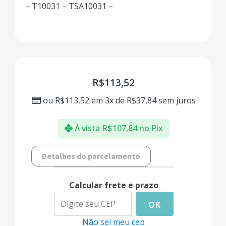
– T10031 – TSA10031 –
R$
113,52
ou
R$
113,52
em 3x de
R$
37,84
sem juros
À vista
R$
107,84
no Pix
Detalhes do parcelamento
Calcular frete e prazo
OK
Não sei meu cep