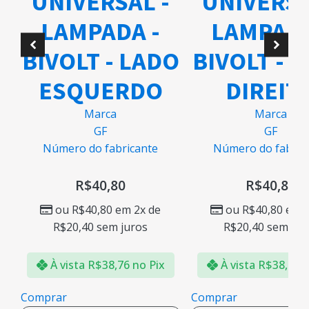
L -
UNIVERSAL -
Número do 
 -
LAMPADA -
R$
88
LADO
BIVOLT - LADO
ou
R$
887
R$
147,86
s
DO
DIREITO
Marca
À vista
R$
GF
cante
Número do fabricante
Comprar
Adicionar à 
R$
40,80
2x de
ou
R$
40,80
em 2x de
ros
R$
20,40
sem juros
no Pix
À vista
R$
38,76
no Pix
Comprar