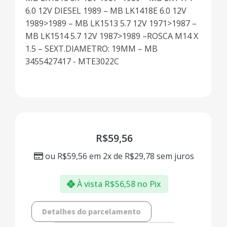
6.0 12V DIESEL 1989 – MB LK1418E 6.0 12V
1989>1989 – MB LK1513 5.7 12V 1971>1987 –
MB LK1514 5.7 12V 1987>1989 –ROSCA M14 X
1.5 – SEXT.DIAMETRO: 19MM – MB
3455427417 - MTE3022C
R$
59,56
ou
R$
59,56
em 2x de
R$
29,78
sem juros
À vista
R$
56,58
no Pix
Detalhes do parcelamento