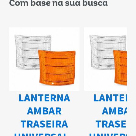
Com base na sua busca
CHAVE 
MB A
NA
LANTERNA
715 2
R
AMBAR
2005 -
RA
TRASEIRA
Ma
KOS