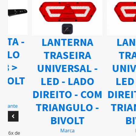
ETA -
LANTERNA
LAN
ELO
TRASEIRA
TRA
03 >
UNIVERSAL -
UNIV
IVOLT
LED - LADO
LED 
DIREITO - COM
DIREI
TRIANGULO -
TRIA
ricante
BIVOLT
BI
5
Marca
M
m 6x de