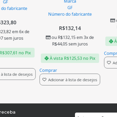
Marca
GF
GF
o fabricante
Número do fabricante
323,80
R$
132,14
23,82
em 6x de
ou
R$
132,15
em 3x de
7
sem juros
À 
R$
44,05
sem juros
R$
307,61
no Pix
Compr
À vista
R$
125,53
no Pix
Adi
Comprar
à lista de desejos
Adicionar à lista de desejos
 receba