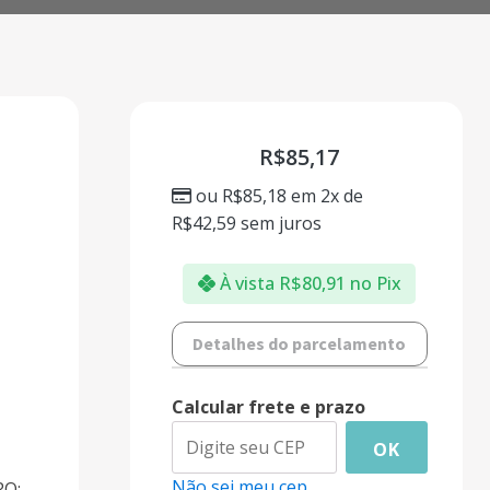
R$
85,17
ou
R$
85,18
em 2x de
R$
42,59
sem juros
À vista
R$
80,91
no Pix
Detalhes do parcelamento
Calcular frete e prazo
OK
Não sei meu cep
RO: