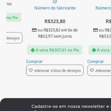
GF
juros
Número do fabricante
Número d
79
no Pix
R$
323,80
R$
ou
R$
323,82
em 6x de
ou
R$
3
R$
53,97
sem juros
R$
53,9
 de desejos
À vista
R$
307,61
no Pix
À vista
Comprar
Comprar
Adicionar à lista de desejos
Adicionar 
Cadastre-se em nossa newsletter e