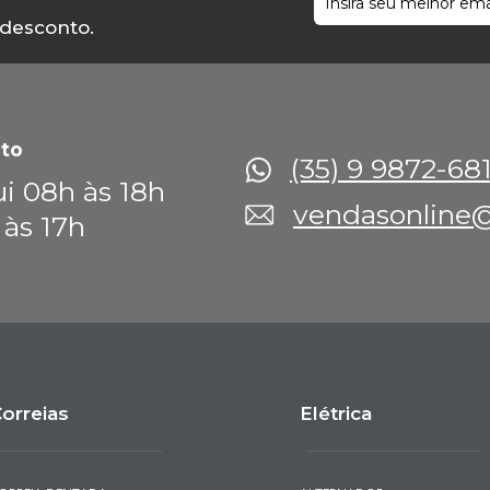
 desconto.
to
(35) 9 9872-68
i 08h às 18h
vendasonline@
 às 17h
orreias
Elétrica