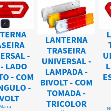
L
TERNA
LANTERNA
SEIRA
TRASEIRA
UN
ERSAL -
UNIVERSAL -
L
- LADO
LAMPADA -
ES
TO - COM
BIVOLT - COM
NGULO -
TOMADA -
VOLT
TRICOLOR
arca
Nú