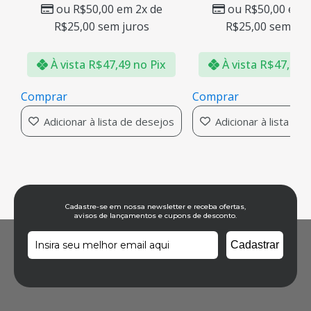
ou
R$
50,00
em 2x de
ou
R$
50,00
em 2
R$
25,00
sem juros
R$
25,00
sem jur
À vista
R$
47,49
no Pix
À vista
R$
47,49
n
Comprar
Comprar
Adicionar à lista de desejos
Adicionar à lista de
Cadastre-se em nossa newsletter e receba ofertas,
avisos de lançamentos e cupons de desconto.