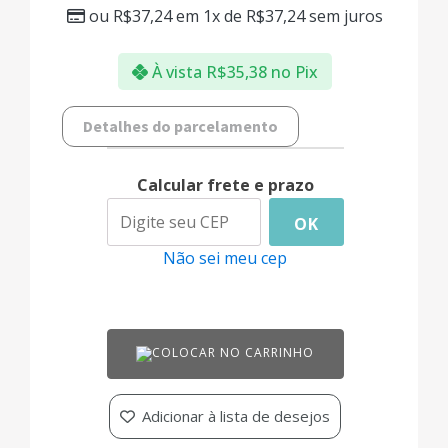
ou
R$
37,24
em 1x de
R$
37,24
sem juros
À vista
R$
35,38
no Pix
Detalhes do parcelamento
Calcular frete e prazo
OK
Não sei meu cep
COLOCAR NO CARRINHO
Adicionar à lista de desejos