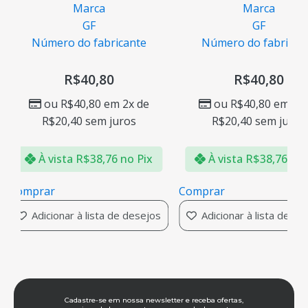
Marca
À vista
R$
842,79
GF
Número do fabricante
Comprar
Adicionar à lista d
R$
40,80
ou
R$
40,80
em 2x de
R$
20,40
sem juros
À vista
R$
38,76
no Pix
Comprar
os
Adicionar à lista de desejos
Cadastre-se em nossa newsletter e receba ofertas,