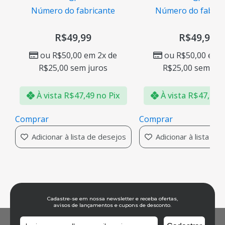
Número do fabricante
Número do fabric
R$
49,99
R$
49,99
ou
R$
50,00
em 2x de
ou
R$
50,00
em 2
R$
25,00
sem juros
R$
25,00
sem jur
À vista
R$
47,49
no Pix
À vista
R$
47,49
n
Comprar
Comprar
Adicionar à lista de desejos
Adicionar à lista de
Cadastre-se em nossa newsletter e receba ofertas,
avisos de lançamentos e cupons de desconto.