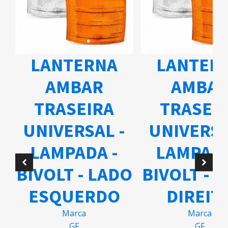
LANTERNA
LANTER
AMBAR
AMBA
TRASEIRA
TRASEI
UNIVERSAL -
UNIVERSA
A
LAMPADA -
LAMPADA
BIVOLT - LADO
BIVOLT - 
ESQUERDO
DIREIT
Marca
Marca
GF
GF