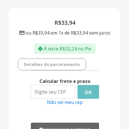
R$
33,94
ou
R$
33,94
em 1x de
R$
33,94
sem juros
À vista
R$
32,24
no Pix
Detalhes do parcelamento
Calcular frete e prazo
OK
Não sei meu cep