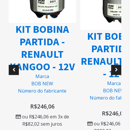
KIT BOBINA
KIT BOB
PARTIDA -
PARTIDA
RENAULT
RENAULT 
KANGOO - 12V
- 12V
O
Marca
Marca
BOB NEW
BOB NEW
Número do fabricante
Número do fabric
R$
246,06
R$
246,06
ou
R$
246,06
em 3x de
ou
R$
246,06
em 
R$
82,02
sem juros