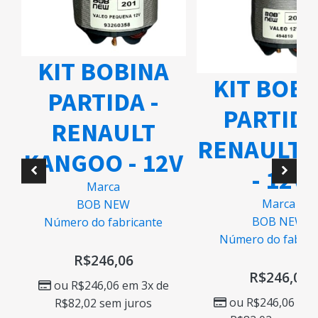
KIT BOBINA
KIT BOB
PARTIDA -
PARTIDA
RENAULT
RENAULT 
KANGOO - 12V
- 12V
O
Marca
Marca
BOB NEW
BOB NEW
Número do fabricante
Número do fabric
R$
246,06
R$
246,06
ou
R$
246,06
em 3x de
ou
R$
246,06
em 
R$
82,02
sem juros