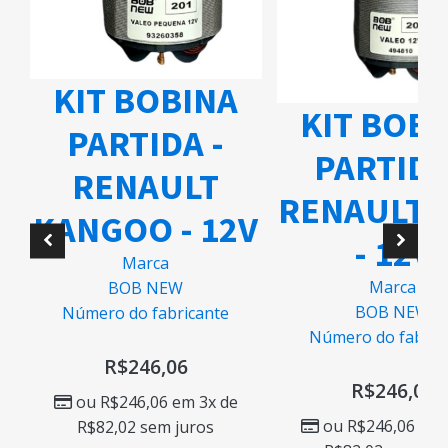
KIT BOBINA
KIT BOB
PARTIDA -
PARTIDA
RENAULT
RENAULT 
KANGOO - 12V
- 12V
O
Marca
Marca
BOB NEW
BOB NEW
Número do fabricante
Número do fabric
R$
246,06
R$
246,06
ou
R$
246,06
em 3x de
ou
R$
246,06
em 
R$
82,02
sem juros