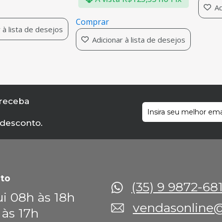
Adi
Comprar
à lista de desejos
Adicionar à lista de desejos
 receba
 desconto.
to
(35) 9 9872-68
i 08h às 18h
vendasonline@
 às 17h