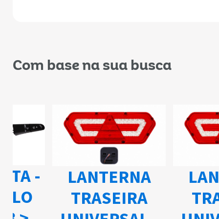
Com base na sua busca
ETA -
LANTERNA
LAN
ELO
TRASEIRA
TRA
03 >
UNIVERSAL -
UNIV