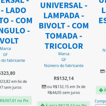
UNIVERSAL -
L
- LADO
LAMPADA -
ES
TO - COM
BIVOLT - COM
NGULO -
TOMADA -
VOLT
TRICOLOR
arca
Nú
Marca
GF
GF
o fabricante
Número do fabricante
323,80
R$
132,14
23,82
em 6x de
ou
R$
132,15
em 3x de
7
sem juros
À 
R$
44,05
sem juros
R$
307,61
no Pix
Compr
À vista
R$
125,53
no Pix