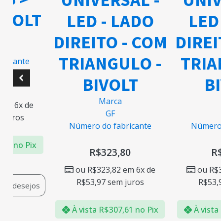
IVOLT
LED - LADO
LED 
DIREITO - COM
DIREI
TRIANGULO -
TRIA
ricante
BIVOLT
BI
5
Marca
M
m 6x de
GF
juros
Número do fabricante
Número d
79
no Pix
R$
323,80
R$
ou
R$
323,82
em 6x de
ou
R$
3
R$
53,97
sem juros
R$
53,9
 de desejos
À vista
R$
307,61
no Pix
À vista