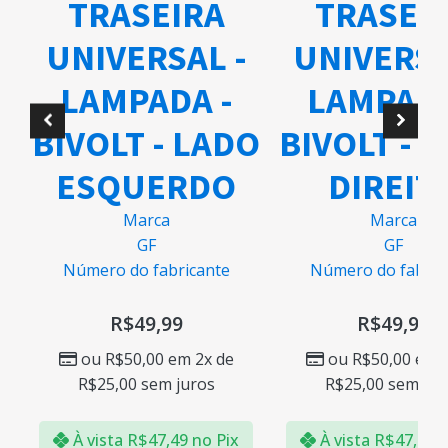
TRASEIRA
TRASEI
UNIVERSAL -
UNIVERSA
A
LAMPADA -
LAMPADA
BIVOLT - LADO
BIVOLT - 
ESQUERDO
DIREIT
Marca
Marca
GF
GF
Número do fabricante
Número do fabric
R$
49,99
R$
49,99
ou
R$
50,00
em 2x de
ou
R$
50,00
em 2
R$
25,00
sem juros
R$
25,00
sem jur
À vista
R$
47,49
no Pix
À vista
R$
47,49
n