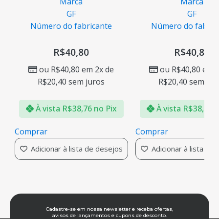
Marca
Marca
GF
GF
Número do fabricante
Número do fabric
R$
40,80
R$
40,80
ou
R$
40,80
em 2x de
ou
R$
40,80
em 2
R$
20,40
sem juros
R$
20,40
sem jur
À vista
R$
38,76
no Pix
À vista
R$
38,76
n
Comprar
Comprar
Adicionar à lista de desejos
Adicionar à lista de
Cadastre-se em nossa newsletter e receba ofertas,
avisos de lançamentos e cupons de desconto.