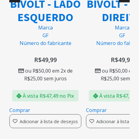
BIVOLT - LADO
BIVOLT - 
ESQUERDO
DIREIT
Marca
Marca
GF
GF
Número do fabricante
Número do fabric
R$
49,99
R$
49,99
ou
R$
50,00
em 2x de
ou
R$
50,00
em 2
R$
25,00
sem juros
R$
25,00
sem jur
À vista
R$
47,49
no Pix
À vista
R$
47,49
n
Comprar
Comprar
Adicionar à lista de desejos
Adicionar à lista de