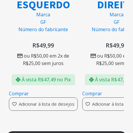
ESQUERDO
DIREIT
Marca
Marca
GF
GF
Número do fabricante
Número do fabric
R$
49,99
R$
49,99
ou
R$
50,00
em 2x de
ou
R$
50,00
em 2
R$
25,00
sem juros
R$
25,00
sem jur
À vista
R$
47,49
no Pix
À vista
R$
47,49
n
Comprar
Comprar
Adicionar à lista de desejos
Adicionar à lista de