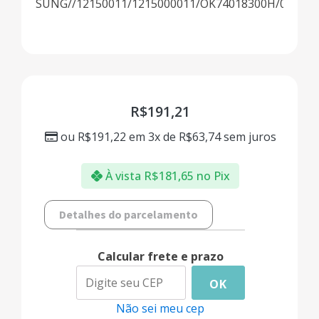
SUNG//12150011/1215000011/OK74018300H/0K7401
R$
191,21
ou
R$
191,22
em 3x de
R$
63,74
sem juros
À vista
R$
181,65
no Pix
Detalhes do parcelamento
Calcular frete e prazo
OK
Não sei meu cep