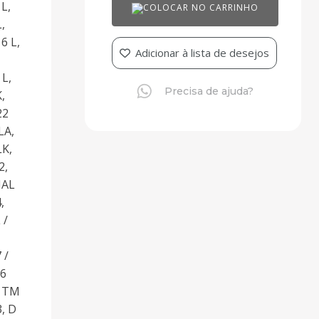
L,
COLOCAR NO CARRINHO
,
6 L,
Adicionar à lista de desejos
 L,
Precisa de ajuda?
,
22
LA,
LK,
2,
IAL
,
 /
 /
66
, TM
, D