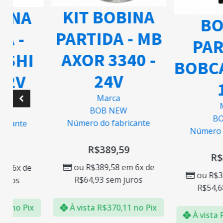
KIT BOBINA
BINA
BO
PARTIDA - MB
A -
PAR
AXOR 3340 -
ISHI
BOBCA
24V
12V
Marca
M
BOB NEW
W
BO
Número do fabricante
ricante
Número d
R$
389,59
8
R$
ou
R$
389,58
em 6x de
m 6x de
ou
R$
3
R$
64,93
sem juros
juros
R$
54,6
À vista
R$
370,11
no Pix
20
no Pix
À vista