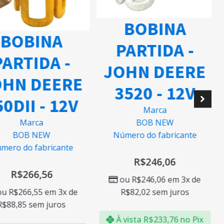
BOBINA
BOBINA
PARTIDA -
ARTIDA -
JOHN DEERE
HN DEERE
3520 - 12V
0DII - 12V
Marca
BOB NEW
Marca
Número do fabricante
BOB NEW
mero do fabricante
R$
246,06
R$
266,56
ou
R$
246,06
em 3x de
R$
82,02
sem juros
ou
R$
266,55
em 3x de
R$
88,85
sem juros
À vista
R$
233,76
no Pix