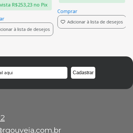
vista
R$
253,23
no Pix
Comprar
ar
Adicionar à lista de desejos
cionar à lista de desejos
12
rgouveia.com.br