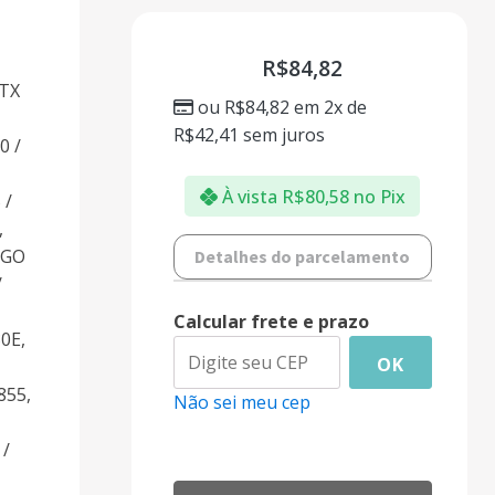
R$
84,82
 TX
ou
R$
84,82
em 2x de
R$
42,41
sem juros
0 /
À vista
R$
80,58
no Pix
 /
,
RGO
Detalhes do parcelamento
/
Calcular frete e prazo
0E,
OK
855,
Não sei meu cep
 /