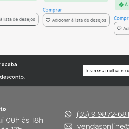
À 
Comprar
Compr
à lista de desejos
Adicionar à lista de desejos
Adi
 receba
 desconto.
to
(35) 9 9872-68
i 08h às 18h
vendasonline@