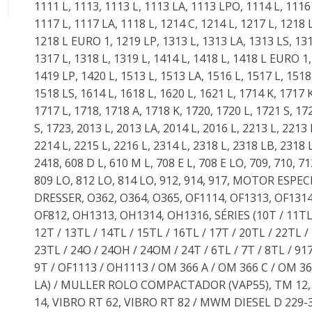
1111 L, 1113, 1113 L, 1113 LA, 1113 LPO, 1114 L, 1116 
1117 L, 1117 LA, 1118 L, 1214 C, 1214 L, 1217 L, 1218 L
1218 L EURO 1, 1219 LP, 1313 L, 1313 LA, 1313 LS, 131
1317 L, 1318 L, 1319 L, 1414 L, 1418 L, 1418 L EURO 1,
1419 LP, 1420 L, 1513 L, 1513 LA, 1516 L, 1517 L, 1518
1518 LS, 1614 L, 1618 L, 1620 L, 1621 L, 1714 K, 1717 K
1717 L, 1718, 1718 A, 1718 K, 1720, 1720 L, 1721 S, 17
S, 1723, 2013 L, 2013 LA, 2014 L, 2016 L, 2213 L, 2213 
2214 L, 2215 L, 2216 L, 2314 L, 2318 L, 2318 LB, 2318 
2418, 608 D L, 610 M L, 708 E L, 708 E LO, 709, 710, 71
809 LO, 812 LO, 814 LO, 912, 914, 917, MOTOR ESPEC
DRESSER, O362, O364, O365, OF1114, OF1313, OF1314
OF812, OH1313, OH1314, OH1316, SÉRIES (10T / 11TL
12T / 13TL / 14TL / 15TL / 16TL / 17T / 20TL / 22TL /
23TL / 24O / 24OH / 24OM / 24T / 6TL / 7T / 8TL / 917
9T / OF1113 / OH1113 / OM 366 A / OM 366 C / OM 3
LA) / MULLER ROLO COMPACTADOR (VAP55), TM 12
14, VIBRO RT 62, VIBRO RT 82 / MWM DIESEL D 229-3