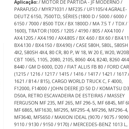
Aplicação:
/ MOTOR DE PARTIDA - JF MODERNO /
PARAFUSO / MYR71031 / MF235 / UF1105/4 AGRALE-
DEUTZ 6150, 7500TD, SÉRIES (1800 D / 5000 / 6000 /
6150 / 7000 / 8500 TDX / BX 1800D / MA 7.5 T / TDX /
1600), TRATOR (100S / 120S / 4190 / 80S / AX4.100 /
AX4.120S / AX4.190 / AX4.80S / BX 4.60 / BX 60 / BX4.11
BX4.130 / BX4.150 / BX4.90) / CASE 580H, 580L, 580SH
4X2, 580SH 4X4, 80 CR, 80 P, W 18, W 20 E, W20, W20B
CBT 1065, 1105, 2080, 2105, 8060 4X4, 8240, 8260 4X4
8440 / GM D 6000, D20 / FIAT ALLIS FB 80 / FORD CA
(1215 / 1216 / 1217 / 1415 / 1416 / 1417 / 1421 / 1617 
1621 / 814 / 815), CARGO WORLD TRUCK C, F 4000,
F12000, F14000 / JOHN DEERE JD 50 D / KOMATSU D3
D50A, RETRO ESCAVADEIRA DE ESTEIRAS / MASSEY
FERGUSON MF 235, MF 265, MF 296-5, MF 6845, MF 6
MF 6865, MF1630, MF295, MF295-4, MF296, MF296-4,
MF3640, MF5650 / MAXION IDEAL (9070 / 9075 / 9090
9110 / 9130 / 9150 / 9170) / MERCEDES-BENZ 1013 L,