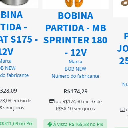
BINA
BOBINA
TIDA -
PARTIDA - MB
P
T S175 -
SPRINTER 180
JO
12V
- 12V
25
arca
Marca
B NEW
BOB NEW
o fabricante
Número do fabricante
Nú
328,09
R$
174,29
28,08
em 6x de
ou
R$
174,30
em 3x de
8
sem juros
R$
58,10
sem juros
R$
311,69
no Pix
À vista
R$
165,58
no Pix