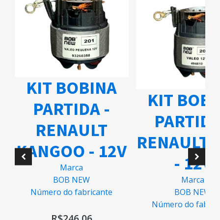
KIT BOBINA
KIT BOB
PARTIDA -
PARTIDA
RENAULT
RENAULT 
KANGOO - 12V
- 12V
O
Marca
Marca
BOB NEW
BOB NEW
Número do fabricante
Número do fabric
R$
246,06