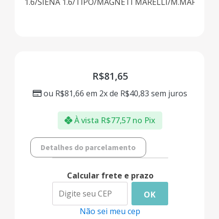
1.6/SIENA 1.6/TIPO/MAGNETI MARELLI/M.MARELLI/3
R$
81,65
ou
R$
81,66
em 2x de
R$
40,83
sem juros
À vista
R$
77,57
no Pix
Detalhes do parcelamento
Calcular frete e prazo
OK
Não sei meu cep