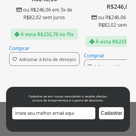
R$
246,06
ou
R$
246,06
em 3x de
ou
R$
246,06
em 
R$
82,02
sem juros
R$
82,02
sem jur
À vista
R$
233,76
no Pix
À vista
R$
233,76
Comprar
Comprar
Adicionar à lista de desejos
Adicionar à lista de
s
Cadastre-se em nossa newsletter e receba ofertas,
avisos de lançamentos e cupons de desconto.