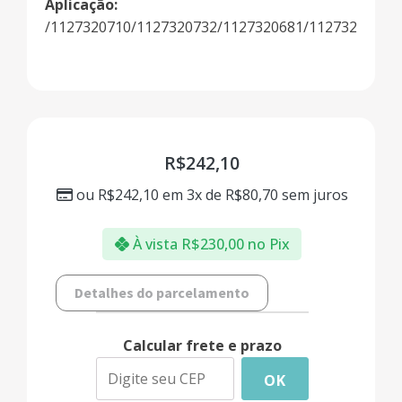
Aplicação:
/1127320710/1127320732/1127320681/1127320722
R$
242,10
ou
R$
242,10
em 3x de
R$
80,70
sem juros
À vista
R$
230,00
no Pix
Detalhes do parcelamento
Calcular frete e prazo
OK