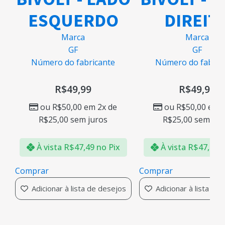
ESQUERDO
DIREIT
Marca
Marca
GF
GF
Número do fabricante
Número do fabric
R$
49,99
R$
49,99
ou
R$
50,00
em 2x de
ou
R$
50,00
em 2
R$
25,00
sem juros
R$
25,00
sem jur
À vista
R$
47,49
no Pix
À vista
R$
47,49
n
Comprar
Comprar
Adicionar à lista de desejos
Adicionar à lista de