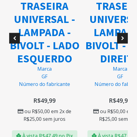
IRA
TRASEIRA
SAL -
UNIVERSAL -
Número 
DA -
LAMPADA -
R
- LADO
BIVOLT - LADO
ou
R$
R$
147
RDO
DIREITO
Marca
À vista
GF
bricante
Número do fabricante
Comprar
Adicionar
99
R$
49,99
em 2x de
ou
R$
50,00
em 2x de
 juros
R$
25,00
sem juros
,49
no Pix
À vista
R$
47,49
no Pix