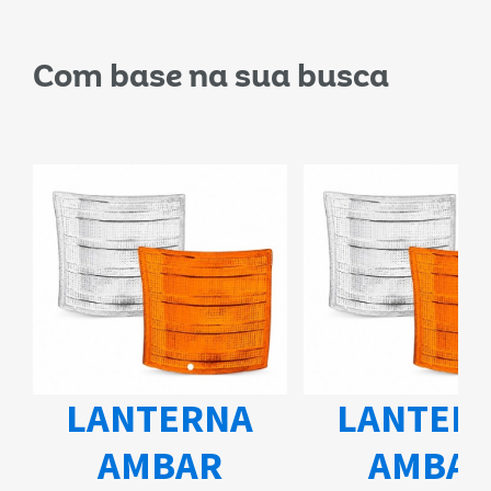
Com base na sua busca
CHAV
MB 
RNA
LANTERNA
715
AR
AMBAR
2005 