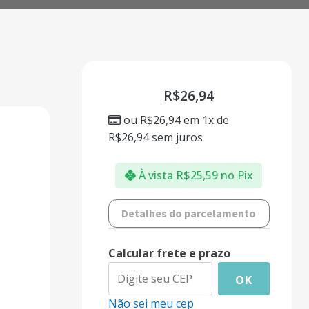
R$
26,94
ou
R$
26,94
em 1x de
R$
26,94
sem juros
À vista
R$
25,59
no Pix
Detalhes do parcelamento
Calcular frete e prazo
OK
Não sei meu cep