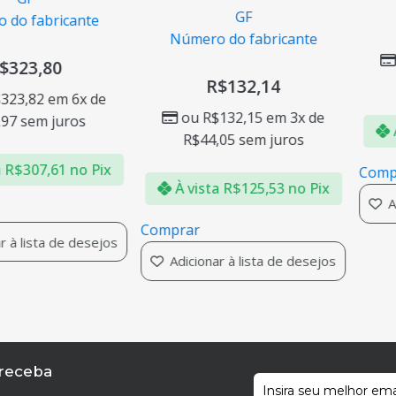
GF
o fabricante
Número do fabricante
323,80
R$
132,14
23,82
em 6x de
ou
R$
132,15
em 3x de
7
sem juros
À 
R$
44,05
sem juros
R$
307,61
no Pix
Compr
À vista
R$
125,53
no Pix
Adi
Comprar
à lista de desejos
Adicionar à lista de desejos
 receba