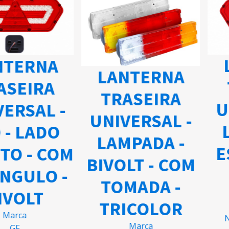
L
TERNA
LANTERNA
SEIRA
TRASEIRA
UN
ERSAL -
UNIVERSAL -
L
- LADO
LAMPADA -
ES
TO - COM
BIVOLT - COM
NGULO -
TOMADA -
VOLT
TRICOLOR
arca
Nú
Marca
GF