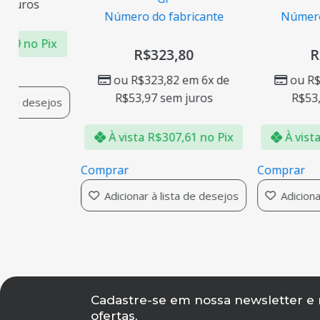
juros
Número do fabricante
Número d
79
no Pix
R$
323,80
R$
ou
R$
323,82
em 6x de
ou
R$
3
R$
53,97
sem juros
R$
53,9
 de desejos
À vista
R$
307,61
no Pix
À vista
Comprar
Comprar
Adicionar à lista de desejos
Adicionar 
Cadastre-se em nossa newsletter e
ofertas,