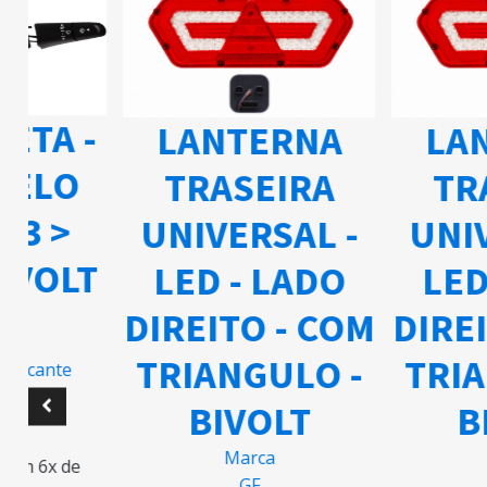
ETA -
LANTERNA
LAN
ELO
TRASEIRA
TRA
03 >
UNIVERSAL -
UNIV
IVOLT
LED - LADO
LED 
DIREITO - COM
DIREI
TRIANGULO -
TRIA
ricante
BIVOLT
BI
5
Marca
M
m 6x de
GF