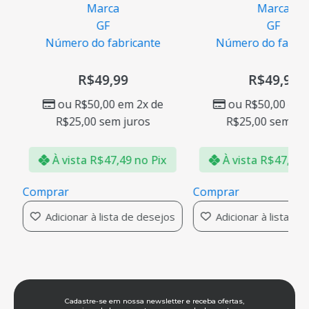
Marca
Marca
GF
GF
Número do fabricante
Número do fabric
R$
49,99
R$
49,99
ou
R$
50,00
em 2x de
ou
R$
50,00
em 2
R$
25,00
sem juros
R$
25,00
sem jur
À vista
R$
47,49
no Pix
À vista
R$
47,49
n
Comprar
Comprar
Adicionar à lista de desejos
Adicionar à lista de
Cadastre-se em nossa newsletter e receba ofertas,