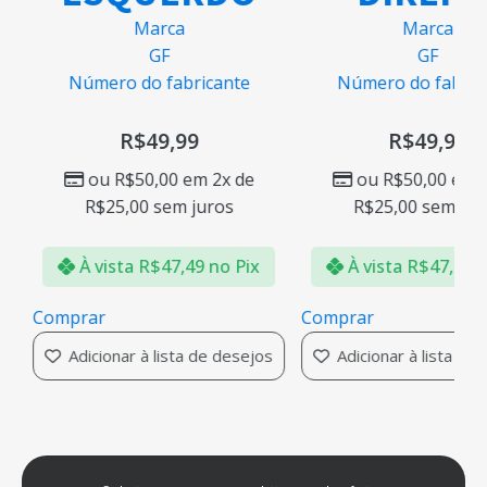
Marca
Marca
GF
GF
Número do fabricante
Número do fabric
R$
49,99
R$
49,99
ou
R$
50,00
em 2x de
ou
R$
50,00
em 2
R$
25,00
sem juros
R$
25,00
sem jur
À vista
R$
47,49
no Pix
À vista
R$
47,49
n
Comprar
Comprar
Adicionar à lista de desejos
Adicionar à lista de