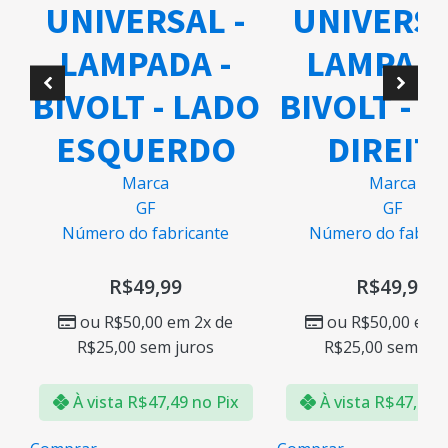
UNIVERSAL -
UNIVERSA
A
LAMPADA -
LAMPADA
BIVOLT - LADO
BIVOLT - 
ESQUERDO
DIREIT
Marca
Marca
GF
GF
Número do fabricante
Número do fabric
R$
49,99
R$
49,99
ou
R$
50,00
em 2x de
ou
R$
50,00
em 2
R$
25,00
sem juros
R$
25,00
sem jur
À vista
R$
47,49
no Pix
À vista
R$
47,49
n