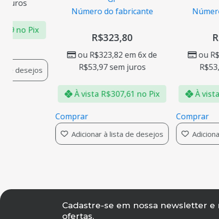
juros
Número do fabricante
Número d
79
no Pix
R$
323,80
R$
ou
R$
323,82
em 6x de
ou
R$
3
R$
53,97
sem juros
R$
53,9
 de desejos
À vista
R$
307,61
no Pix
À vista
Comprar
Comprar
Adicionar à lista de desejos
Adicionar 
Cadastre-se em nossa newsletter e
ofertas,