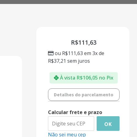
R$
111,63
ou
R$
111,63
em 3x de
R$
37,21
sem juros
À vista
R$
106,05
no Pix
Detalhes do parcelamento
Calcular frete e prazo
OK
Não sei meu cep