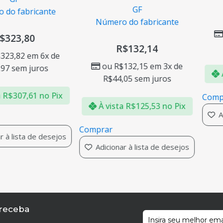
GF
o fabricante
Número do fabricante
323,80
R$
132,14
23,82
em 6x de
ou
R$
132,15
em 3x de
7
sem juros
À 
R$
44,05
sem juros
R$
307,61
no Pix
Compr
À vista
R$
125,53
no Pix
Adi
Comprar
à lista de desejos
Adicionar à lista de desejos
 receba