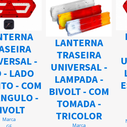
L
TERNA
LANTERNA
SEIRA
TRASEIRA
UN
ERSAL -
UNIVERSAL -
L
- LADO
LAMPADA -
E
TO - COM
BIVOLT - COM
NGULO -
TOMADA -
VOLT
TRICOLOR
Marca
Nú
Marca
GF