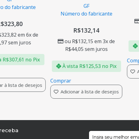
GF
o fabricante
Número do fabricante
323,80
R$
132,14
23,82
em 6x de
ou
R$
132,15
em 3x de
7
sem juros
À 
R$
44,05
sem juros
R$
307,61
no Pix
Compr
À vista
R$
125,53
no Pix
Adi
Comprar
à lista de desejos
Adicionar à lista de desejos
 receba