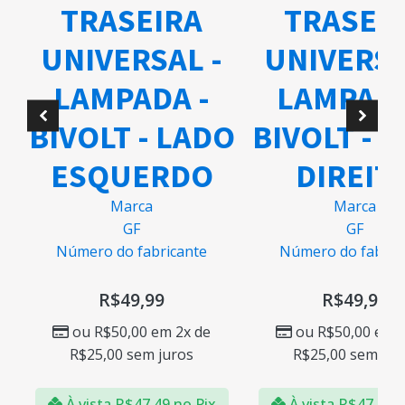
TRASEIRA
TRASEI
UNIVERSAL -
UNIVERSA
A
LAMPADA -
LAMPADA
BIVOLT - LADO
BIVOLT - 
ESQUERDO
DIREIT
Marca
Marca
GF
GF
Número do fabricante
Número do fabric
R$
49,99
R$
49,99
ou
R$
50,00
em 2x de
ou
R$
50,00
em 2
R$
25,00
sem juros
R$
25,00
sem jur
À vista
R$
47,49
no Pix
À vista
R$
47,49
n