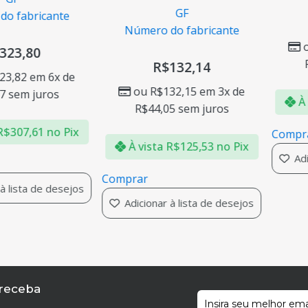
GF
o fabricante
Número do fabricante
323,80
R$
132,14
23,82
em 6x de
ou
R$
132,15
em 3x de
7
sem juros
À 
R$
44,05
sem juros
R$
307,61
no Pix
Compr
À vista
R$
125,53
no Pix
Adi
Comprar
à lista de desejos
Adicionar à lista de desejos
 receba