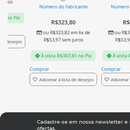
juros
Número do fabricante
Número d
79
no Pix
R$
323,80
R$
ou
R$
323,82
em 6x de
ou
R$
3
R$
53,97
sem juros
R$
53,9
 de desejos
À vista
R$
307,61
no Pix
À vista
Comprar
Comprar
Adicionar à lista de desejos
Adicionar 
Cadastre-se em nossa newsletter e
ofertas,