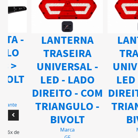
ETA -
LANTERNA
LAN
ELO
TRASEIRA
TRA
03 >
UNIVERSAL -
UNIV
IVOLT
LED - LADO
LED 
DIREITO - COM
DIREI
TRIANGULO -
TRIA
ricante
BIVOLT
BI
5
Marca
M
m 6x de
GF