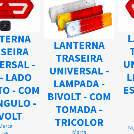
L
TERNA
LANTERNA
SEIRA
TRASEIRA
UN
ERSAL -
UNIVERSAL -
L
- LADO
LAMPADA -
ES
TO - COM
BIVOLT - COM
NGULO -
TOMADA -
VOLT
TRICOLOR
arca
Nú
Marca
GF