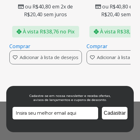
ou
R$
40,80
em 2x de
ou
R$
40,80
em 2
R$
20,40
sem juros
R$
20,40
sem jur
À vista
R$
38,76
no Pix
À vista
R$
38,76
n
Comprar
Comprar
Adicionar à lista de desejos
Adicionar à lista de
Cadastre-se em nossa newsletter e receba ofertas,
avisos de lançamentos e cupons de desconto.