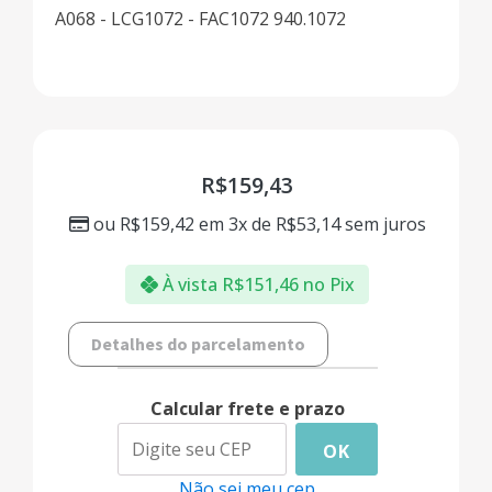
A068 - LCG1072 - FAC1072 940.1072
R$
159,43
ou
R$
159,42
em 3x de
R$
53,14
sem juros
À vista
R$
151,46
no Pix
Detalhes do parcelamento
Calcular frete e prazo
OK
Não sei meu cep