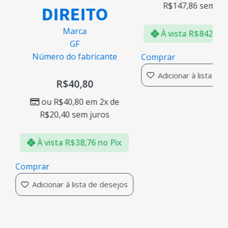
R$
147,86
sem ju
DIREITO
Marca
À vista
R$
842,79
GF
Número do fabricante
Comprar
Adicionar à lista de
R$
40,80
ou
R$
40,80
em 2x de
R$
20,40
sem juros
À vista
R$
38,76
no Pix
Comprar
s
Adicionar à lista de desejos