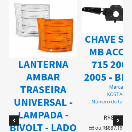
CHAVE SET
MB ACCE
LANTERNA
715 2003
AMBAR
2005 - BI
TRASEIRA
Marca
KOSTAL
UNIVERSAL -
Número do fabric
LAMPADA -
R$
887,15
O
BIVOLT - LADO
ou
R$
887,16
em 