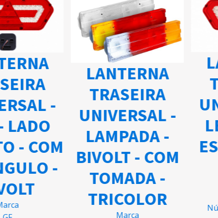
L
TERNA
LANTERNA
SEIRA
TRASEIRA
UN
ERSAL -
UNIVERSAL -
L
- LADO
LAMPADA -
ES
TO - COM
BIVOLT - COM
NGULO -
TOMADA -
VOLT
TRICOLOR
arca
Nú
Marca
GF