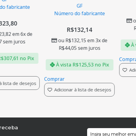
GF
o fabricante
Número do fabricante
323,80
R$
132,14
23,82
em 6x de
ou
R$
132,15
em 3x de
7
sem juros
À 
R$
44,05
sem juros
R$
307,61
no Pix
Compr
À vista
R$
125,53
no Pix
Adi
Comprar
à lista de desejos
Adicionar à lista de desejos
 receba