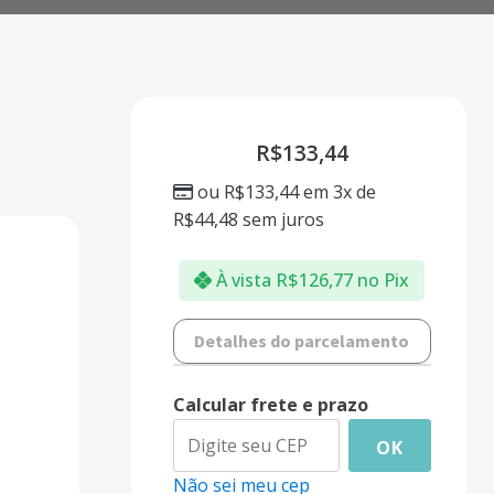
R$
133,44
ou
R$
133,44
em 3x de
R$
44,48
sem juros
À vista
R$
126,77
no Pix
Detalhes do parcelamento
Calcular frete e prazo
OK
Não sei meu cep