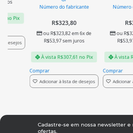
juros
Número do fabricante
Número d
79
no Pix
R$
323,80
R$
ou
R$
323,82
em 6x de
ou
R$
3
R$
53,97
sem juros
R$
53,9
 de desejos
À vista
R$
307,61
no Pix
À vista
Comprar
Comprar
Adicionar à lista de desejos
Adicionar 
Cadastre-se em nossa newsletter e
ofertas,