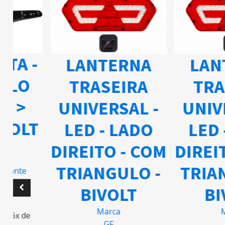
ETA -
LANTERNA
LAN
ELO
TRASEIRA
TRA
03 >
UNIVERSAL -
UNIV
IVOLT
LED - LADO
LED 
DIREITO - COM
DIREI
TRIANGULO -
TRIA
ricante
BIVOLT
BI
5
Marca
M
m 6x de
GF