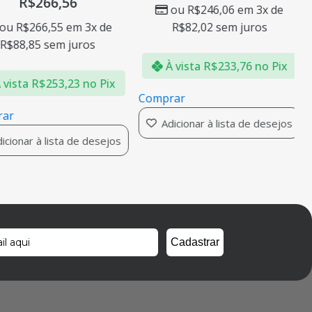
R$
266,56
ou
R$
246,06
em 3x de
R$
82,02
sem juros
ou
R$
266,55
em 3x de
R$
88,85
sem juros
À vista
R$
233,76
no Pix
vista
R$
253,23
no Pix
Comprar
ar
Adicionar à lista de desejos
cionar à lista de desejos