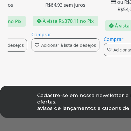
ou
R$
3
R$
64,93
sem juros
juros
R$
54,6
À vista
R$
370,11
no Pix
20
no Pix
À vista
Comprar
Comprar
Adicionar à lista de desejos
 de desejos
Adicionar 
Cadastre-se em nossa newsletter e
ofertas,
avisos de lançamentos e cupons de