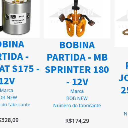
BINA
BOBINA
TIDA -
PARTIDA - MB
P
T S175 -
SPRINTER 180
JO
12V
- 12V
25
arca
Marca
B NEW
BOB NEW
o fabricante
Número do fabricante
Nú
328,09
R$
174,29