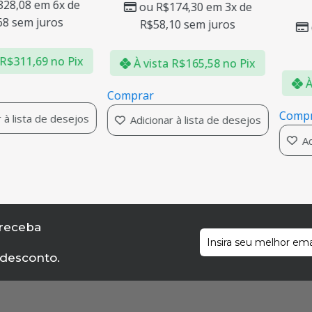
28,08
em 6x de
ou
R$
174,30
em 3x de
8
sem juros
R$
58,10
sem juros
R$
311,69
no Pix
À vista
R$
165,58
no Pix
À 
Comprar
Compr
à lista de desejos
Adicionar à lista de desejos
Adi
 receba
 desconto.