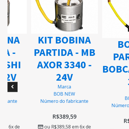
KIT BOBINA
BINA
BO
PARTIDA - MB
A -
PAR
AXOR 3340 -
ISHI
BOBCA
24V
12V
Marca
M
BOB NEW
W
BO
Número do fabricante
ricante
Número d
R$
389,59
8
R$
ou
R$
389,58
em 6x de
m 6x de