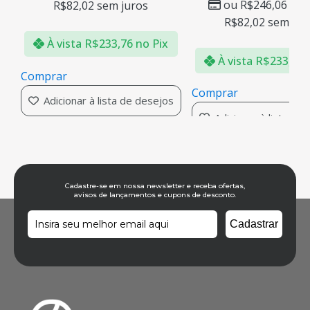
ou
R$
246,06
em 
R$
82,02
sem juros
R$
82,02
sem jur
À vista
R$
233,76
no Pix
À vista
R$
233,76
Comprar
Comprar
Adicionar à lista de desejos
Adicionar à lista de
s
Cadastre-se em nossa newsletter e receba ofertas,
avisos de lançamentos e cupons de desconto.