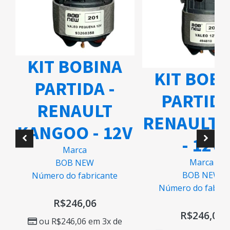
KIT BOBINA
KIT BOB
PARTIDA -
PARTIDA
RENAULT
RENAULT 
KANGOO - 12V
- 12V
O
Marca
Marca
BOB NEW
BOB NEW
Número do fabricante
Número do fabric
R$
246,06
R$
246,06
ou
R$
246,06
em 3x de