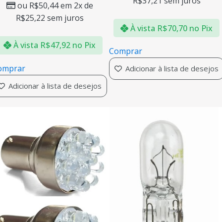
R$
37,21
sem juros
ou
R$
50,44
em 2x de
R$
25,22
sem juros
À vista
R$
70,70
no Pix
À vista
R$
47,92
no Pix
Comprar
omprar
Adicionar à lista de desejos
Adicionar à lista de desejos