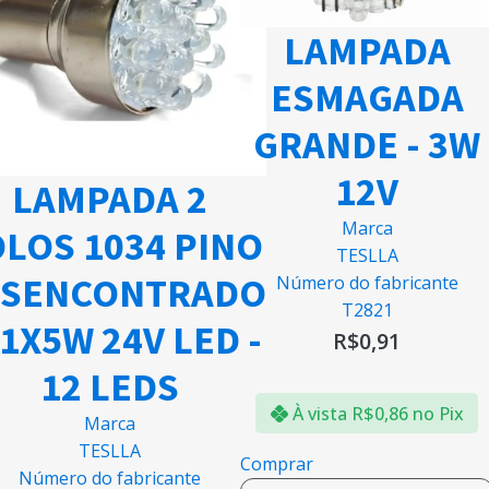
LAMPADA
ESMAGADA
GRANDE - 3W
12V
LAMPADA 2
Marca
LOS 1034 PINO
TESLLA
ESENCONTRADO
Número do fabricante
T2821
21X5W 24V LED -
R$
0,91
12 LEDS
À vista
R$
0,86
no Pix
Marca
TESLLA
Comprar
Número do fabricante