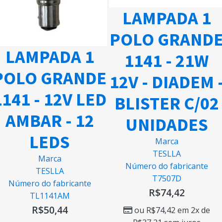
LAMPADA 1
POLO GRAND
LAMPADA 1
1141 - 21W
POLO GRANDE
12V - DIADEM 
1141 - 12V LED
BLISTER C/02
AMBAR - 12
UNIDADES
LEDS
Marca
TESLLA
Marca
Número do fabricante
TESLLA
T7507D
Número do fabricante
R$
74,42
TL1141AM
R$
50,44
ou
R$
74,42
em 2x de