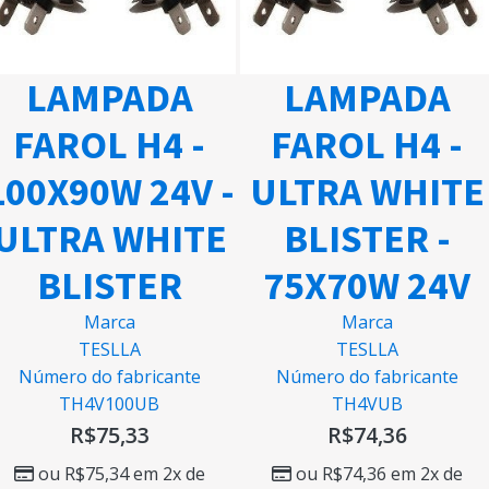
LAMPADA
LAMPADA
FAROL H4 -
FAROL H4 -
100X90W 24V -
ULTRA WHITE
ULTRA WHITE
BLISTER -
BLISTER
75X70W 24V
Marca
Marca
TESLLA
TESLLA
Número do fabricante
Número do fabricante
TH4V100UB
TH4VUB
R$
75,33
R$
74,36
ou
R$
75,34
em 2x de
ou
R$
74,36
em 2x de