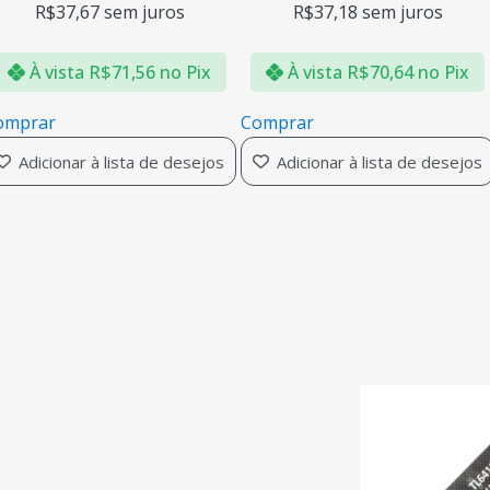
R$
37,67
sem juros
R$
37,18
sem juros
À vista
R$
71,56
no Pix
À vista
R$
70,64
no Pix
omprar
Comprar
Adicionar à lista de desejos
Adicionar à lista de desejos