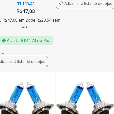
Adicionar à lista de desejos
TL1034V
R$
47,08
u
R$
47,08
em 2x de
R$
23,54
sem
juros
À vista
R$
44,73
no Pix
rar
dicionar à lista de desejos